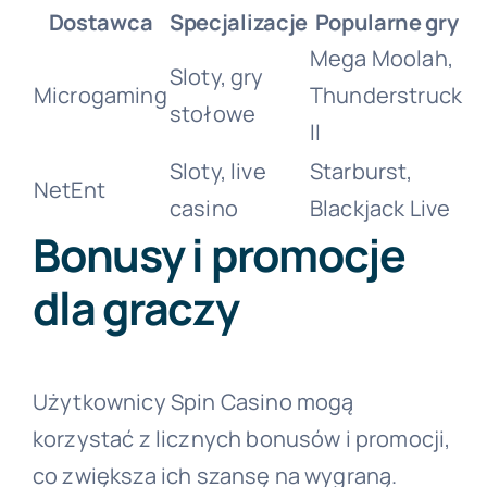
Dostawca
Specjalizacje
Popularne gry
Mega Moolah,
Sloty, gry
Microgaming
Thunderstruck
stołowe
II
Sloty, live
Starburst,
NetEnt
casino
Blackjack Live
Bonusy i promocje
dla graczy
Użytkownicy Spin Casino mogą
korzystać z licznych bonusów i promocji,
co zwiększa ich szansę na wygraną.