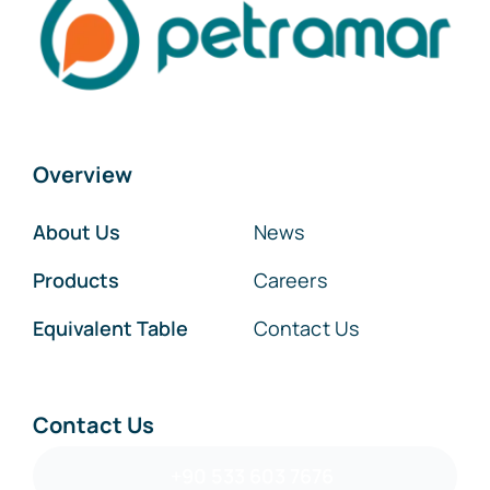
Overview
About Us
News
Products
Careers
Equivalent Table
Contact Us
Contact Us
+90 533 603 7676