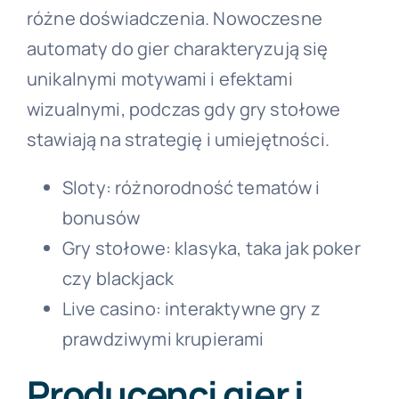
różne doświadczenia. Nowoczesne
automaty do gier charakteryzują się
unikalnymi motywami i efektami
wizualnymi, podczas gdy gry stołowe
stawiają na strategię i umiejętności.
Sloty: różnorodność tematów i
bonusów
Gry stołowe: klasyka, taka jak poker
czy blackjack
Live casino: interaktywne gry z
prawdziwymi krupierami
Producenci gier i