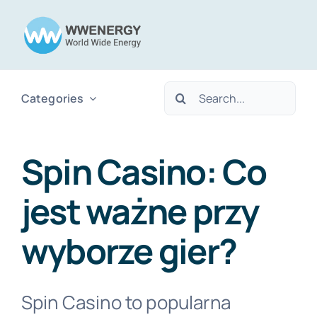
Skip
to
Togg
content
Navig
Search
Home
Categories
for:
About Us
Spin Casino: Co
jest ważne przy
Products
wyborze gier?
Equivalent Table
Spin Casino to popularna
News