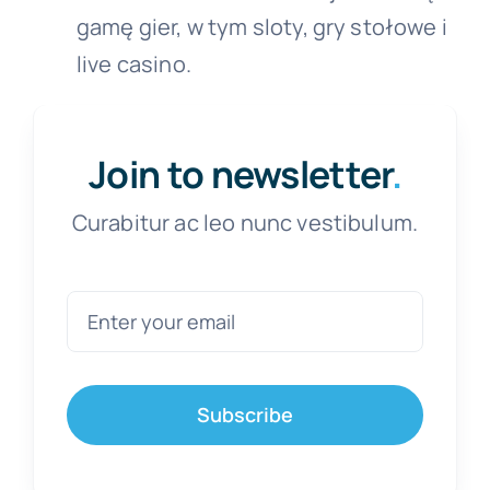
gamę gier, w tym sloty, gry stołowe i
live casino.
Join to newsletter
.
Curabitur ac leo nunc vestibulum.
Subscribe