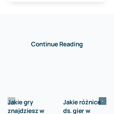
Continue Reading
Jakie gry
Jakie różnice
znajdziesz w
ds. gier w