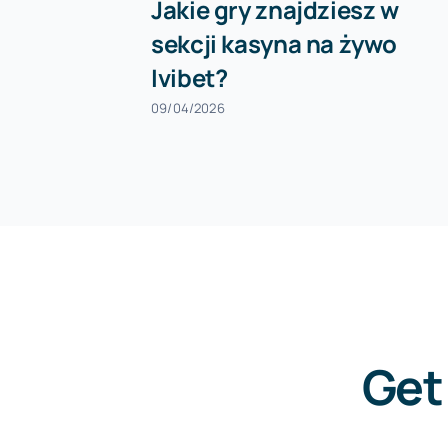
Jakie gry znajdziesz w
sekcji kasyna na żywo
Ivibet?
09/04/2026
Get