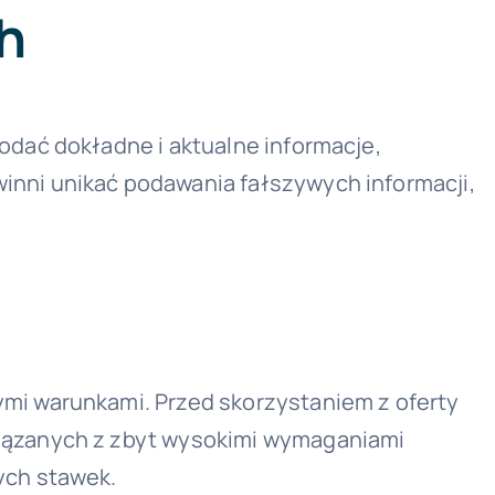
h
odać dokładne i aktualne informacje,
inni unikać podawania fałszywych informacji,
mi warunkami. Przed skorzystaniem z oferty
wiązanych z zbyt wysokimi wymaganiami
ych stawek.