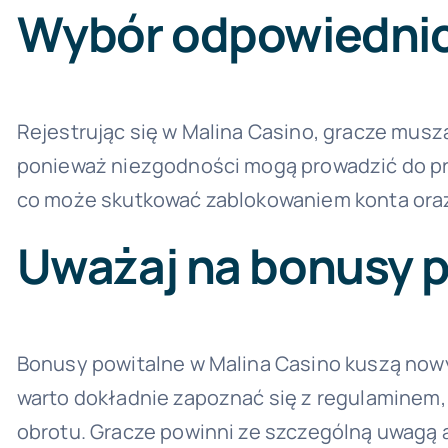
Wybór odpowiedni
Rejestrując się w Malina Casino, gracze musz
ponieważ niezgodności mogą prowadzić do pro
co może skutkować zablokowaniem konta oraz
Uważaj na bonusy 
Bonusy powitalne w Malina Casino kuszą nowy
warto dokładnie zapoznać się z regulaminem
obrotu. Gracze powinni ze szczególną uwagą 