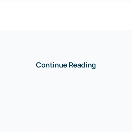
Continue Reading