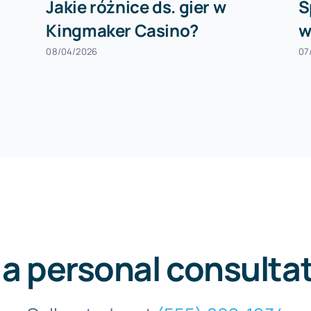
Jakie różnice ds. gier w
S
Kingmaker Casino?
w
08/04/2026
07
 a personal consulta