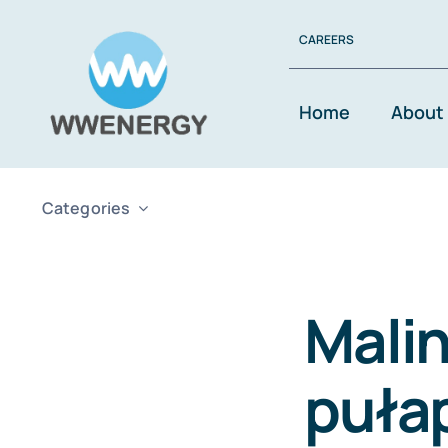
Skip
CAREERS
to
content
Home
About
Categories
Malin
pułap