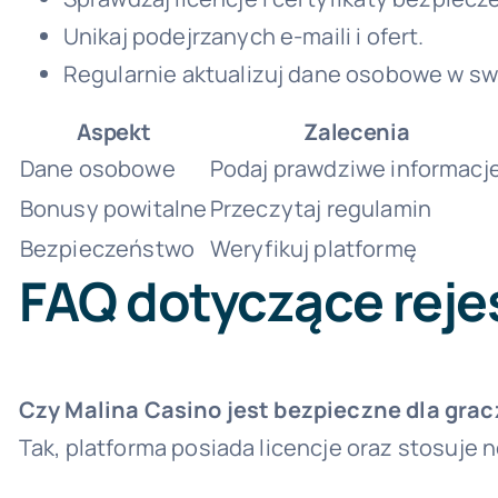
Unikaj podejrzanych e-maili i ofert.
Regularnie aktualizuj dane osobowe w swo
Aspekt
Zalecenia
Dane osobowe
Podaj prawdziwe informacj
Bonusy powitalne
Przeczytaj regulamin
Bezpieczeństwo
Weryfikuj platformę
FAQ dotyczące rejes
Czy Malina Casino jest bezpieczne dla grac
Tak, platforma posiada licencje oraz stosuj