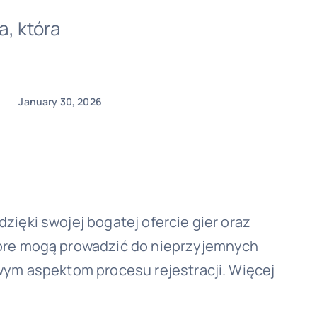
, która
January 30, 2026
ięki swojej bogatej ofercie gier oraz
tóre mogą prowadzić do nieprzyjemnych
wym aspektom procesu rejestracji. Więcej