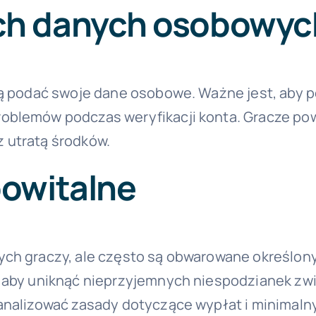
ch danych osobowyc
ą podać swoje dane osobowe. Ważne jest, aby p
blemów podczas weryfikacji konta. Gracze pow
 utratą środków.
powitalne
ch graczy, ale często są obwarowane określony
, aby uniknąć nieprzyjemnych niespodzianek z
analizować zasady dotyczące wypłat i minimaln