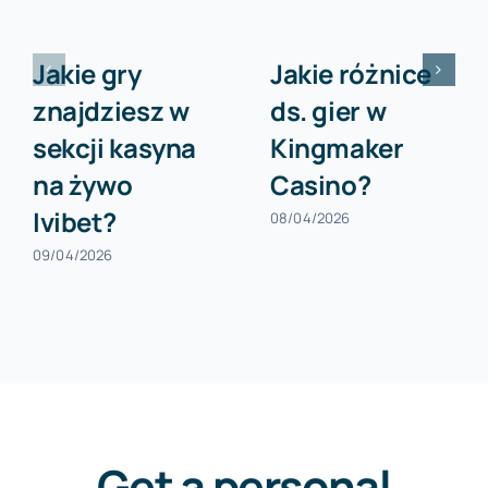
Jakie gry
Jakie różnice
znajdziesz w
ds. gier w
sekcji kasyna
Kingmaker
na żywo
Casino?
Ivibet?
08/04/2026
09/04/2026
Get a personal