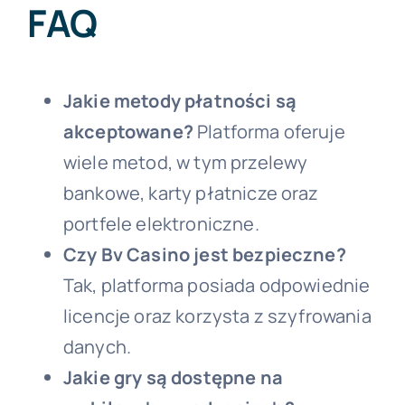
FAQ
Jakie metody płatności są
akceptowane?
Platforma oferuje
wiele metod, w tym przelewy
bankowe, karty płatnicze oraz
portfele elektroniczne.
Czy Bv Casino jest bezpieczne?
Tak, platforma posiada odpowiednie
licencje oraz korzysta z szyfrowania
danych.
Jakie gry są dostępne na