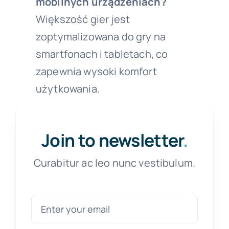
mobilnych urządzeniach?
Większość gier jest
zoptymalizowana do gry na
smartfonach i tabletach, co
zapewnia wysoki komfort
użytkowania.
Join to newsletter
.
Curabitur ac leo nunc vestibulum.