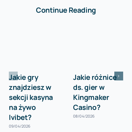
Continue Reading
Jakie gry
Jakie różnice
znajdziesz w
ds. gier w
sekcji kasyna
Kingmaker
na żywo
Casino?
Ivibet?
08/04/2026
09/04/2026