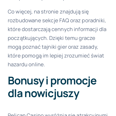
Co więcej, na stronie znajdują się
rozbudowane sekcje FAQ oraz poradniki,
które dostarczają cennych informacji dla
początkujących. Dzięki temu gracze
mogą poznać tajniki gier oraz zasady,
które pomogą im lepiej zrozumieć świat
hazardu online.
Bonusy i promocje
dla nowicjuszy
Pelican Casino wyróżnia się atrakcyjnymi