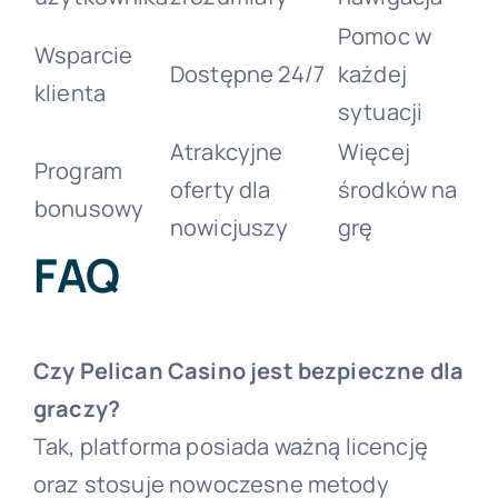
Pomoc w
Wsparcie
Dostępne 24/7
każdej
klienta
sytuacji
Atrakcyjne
Więcej
Program
oferty dla
środków na
bonusowy
nowicjuszy
grę
FAQ
Czy Pelican Casino jest bezpieczne dla
graczy?
Tak, platforma posiada ważną licencję
oraz stosuje nowoczesne metody