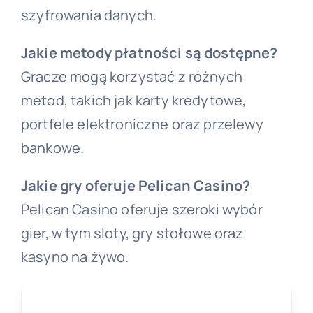
szyfrowania danych.
Jakie metody płatności są dostępne?
Gracze mogą korzystać z różnych
metod, takich jak karty kredytowe,
portfele elektroniczne oraz przelewy
bankowe.
Jakie gry oferuje Pelican Casino?
Pelican Casino oferuje szeroki wybór
gier, w tym sloty, gry stołowe oraz
kasyno na żywo.