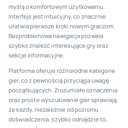
myślą o komfortowym użytkowaniu.
Interfejs jest intuicyjny, co znacznie
ułatwia pierwsze kroki nowym graczom.
Bezproblemowa nawigacja pozwala
szybko znaleźć interesujące gry oraz
sekcje informacyjne.
Platforma oferuje różnorodne kategorie
gier, co z pewnością przyciąga uwagę
początkujących. Zrozumiałe oznaczenia
oraz proste wyszukiwanie gier sprawiają,
że każdy, niezależnie od poziomu
doświadczenia, szybko odnajdzie to,